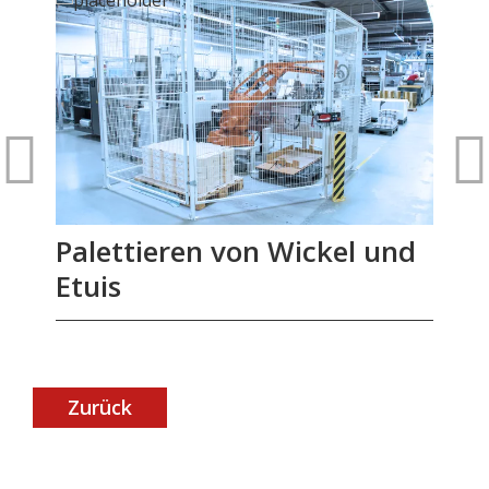
Palettieren von Wickel und
J
Etuis
Zurück