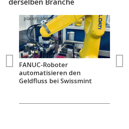
derselben Branche
FANUC-Roboter
Aut
automatisieren den
Med
Geldfluss bei Swissmint
Rob
Sm