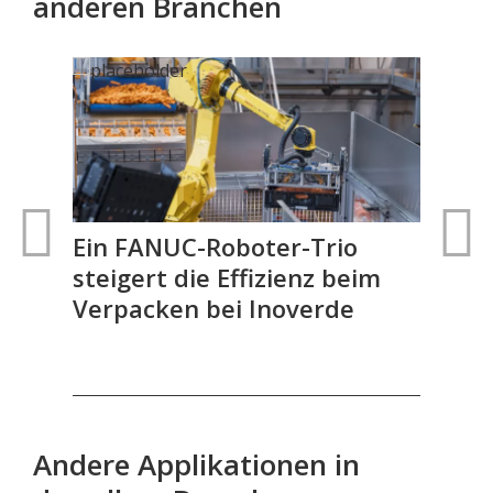
anderen Branchen
nd
Ein FANUC-Roboter-Trio
FA
steigert die Effizienz beim
aut
Verpacken bei Inoverde
Gel
Andere Applikationen in