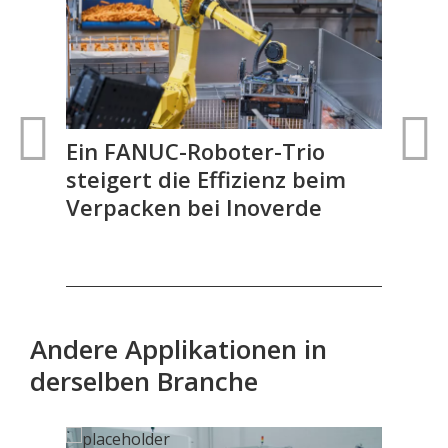
nd
Ein FANUC-Roboter-Trio
FA
steigert die Effizienz beim
aut
Verpacken bei Inoverde
Gel
Andere Applikationen in
derselben Branche