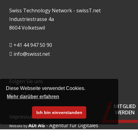
Swiss Technology Network - swissT.net
Industriestrasse 4a
8604 Volketswil
+41 44 947 50 90
info@swisst.net
Folgen Sie uns
Diese Webseite verwendet Cookies.
Mehr darüber erfahren
MITGLIED
Info
WERDEN
Mitg
Ich bin einverstanden
Impressum
|
Datenschutz
find
ADi AG
- Agentur für Digitales
Website by