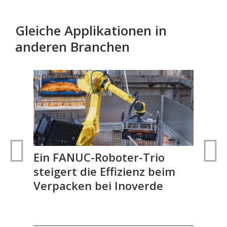
Gleiche Applikationen in
anderen Branchen
nd
Ein FANUC-Roboter-Trio
FA
steigert die Effizienz beim
aut
Verpacken bei Inoverde
Gel