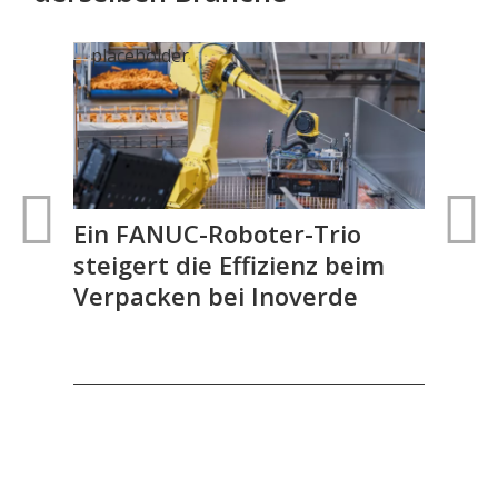
Ein FANUC-Roboter-Trio
FA
steigert die Effizienz beim
aut
Verpacken bei Inoverde
Gel