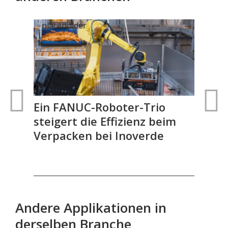
nd
Ein FANUC-Roboter-Trio
FA
steigert die Effizienz beim
aut
Verpacken bei Inoverde
Gel
Andere Applikationen in
derselben Branche