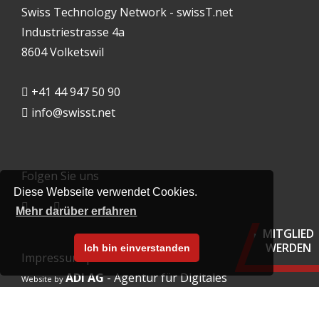
Swiss Technology Network - swissT.net
Industriestrasse 4a
8604 Volketswil
+41 44 947 50 90
info@swisst.net
Folgen Sie uns
Diese Webseite verwendet Cookies.
Mehr darüber erfahren
MITGLIED
Info
WERDEN
Mitg
Ich bin einverstanden
Impressum
|
Datenschutz
find
ADi AG
- Agentur für Digitales
Website by