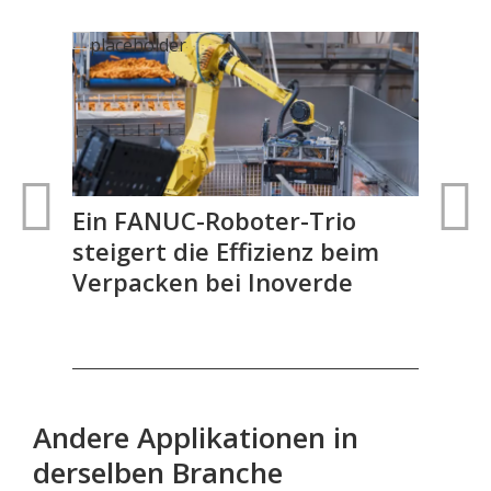
nd
Ein FANUC-Roboter-Trio
FA
steigert die Effizienz beim
aut
Verpacken bei Inoverde
Gel
Andere Applikationen in
derselben Branche