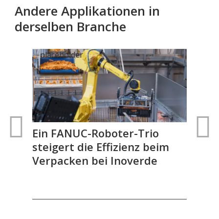
Andere Applikationen in
derselben Branche
Ein FANUC-Roboter-Trio
Ind
r
steigert die Effizienz beim
für
Verpacken bei Inoverde
Sc