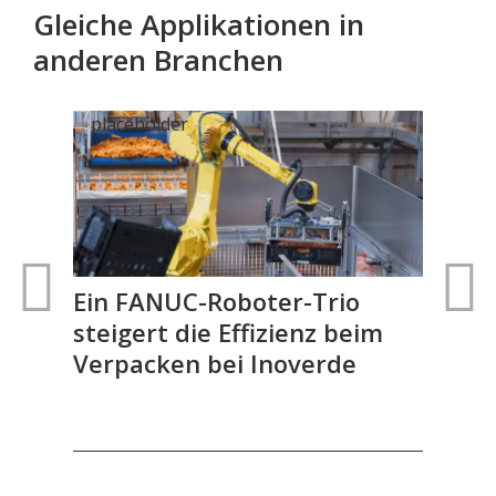
Gleiche Applikationen in
anderen Branchen
nd
Ein FANUC-Roboter-Trio
FA
steigert die Effizienz beim
aut
Verpacken bei Inoverde
Gel