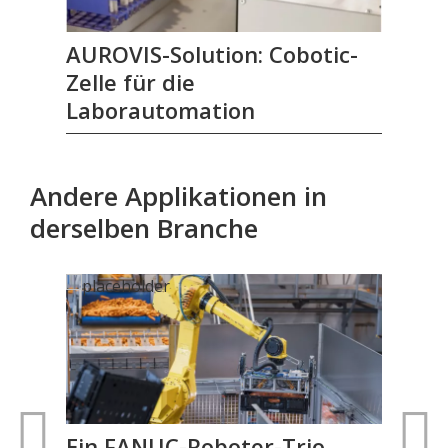
AUROVIS-Solution: Cobotic-
Zelle für die
Laborautomation
Andere Applikationen in
derselben Branche
Ein FANUC-Roboter-Trio
FA