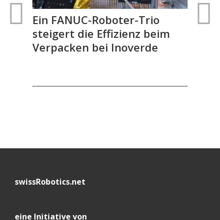
Ein FANUC-Roboter-Trio
FA
steigert die Effizienz beim
aut
Verpacken bei Inoverde
Gel
swissRobotics.net
eine Initiative von